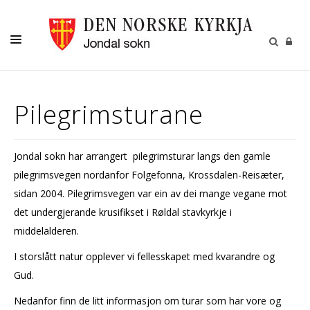
LIVSVEGEN
Pilegrimsturane
BORN
UNGE
Jondal sokn har arrangert pilegrimsturar langs den gamle
KOR OG KYRKJEMUSIKK
pilegrimsvegen nordanfor Folgefonna, Krossdalen-Reisæter,
JONDAL SOKN
sidan 2004. Pilegrimsvegen var ein av dei mange vegane mot
det undergjerande krusifikset i Røldal stavkyrkje i
middelalderen.
I storslått natur opplever vi fellesskapet med kvarandre og
Gud.
Nedanfor finn de litt informasjon om turar som har vore og