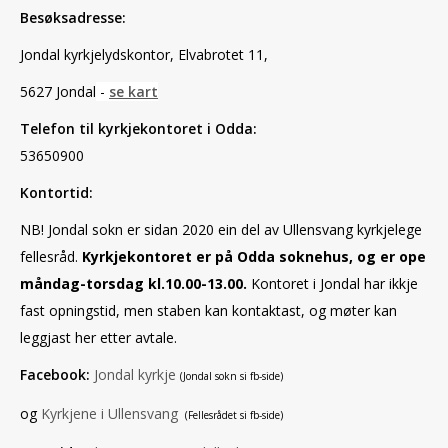
Besøksadresse:
Jondal kyrkjelydskontor,
Elvabrotet 11,
5627 Jondal
-
se kart
Telefon til kyrkjekontoret i Odda:
53650900
Kontortid:
NB! Jondal sokn er sidan 2020 ein del av Ullensvang kyrkjelege
fellesråd.
Kyrkjekontoret er på Odda soknehus, og er ope
måndag-torsdag kl.10.00-13.00.
Kontoret i Jondal har ikkje
fast opningstid, men staben kan kontaktast, og møter kan
leggjast her etter avtale.
Facebook:
Jondal kyrkje
(Jondal sokn si fb-side)
og
Kyrkjene i Ullensvang
(Fellesrådet si fb-side)