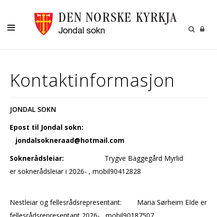
LIVSVEGEN
Kontaktinformasjon
BORN
UNGE
JONDAL SOKN
KOR OG KYRKJEMUSIKK
Epost til Jondal sokn:
JONDAL SOKN
jondalsokneraad@hotmail.com
Soknerådsleiar:
Trygve Baggegård Myrlid
er soknerådsleiar i 2026- ,
mobil90412828
Nestleiar og f
ellesrådsrepresentant:
Maria Sørheim EIde er
fellesrådsrepresentant 2026- , mobil90187507