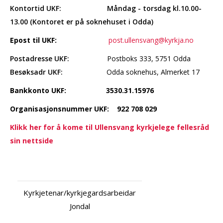
Kontortid UKF: Måndag - torsdag kl.10.00-
13.00 (Kontoret er på soknehuset i Odda)
Epost til UKF:
post.ullensvang@kyrkja.no
Postadresse UKF:
Postboks 333, 5751 Odda
Besøksadr UKF:
Odda soknehus, Almerket 17
Bankkonto UKF: 3530.31.15976
Organisasjonsnummer UKF: 922 708 029
Klikk her for å kome til Ullensvang kyrkjelege fellesråd
sin n
ettside
Kyrkjetenar/kyrkjegardsarbeidar
Jondal