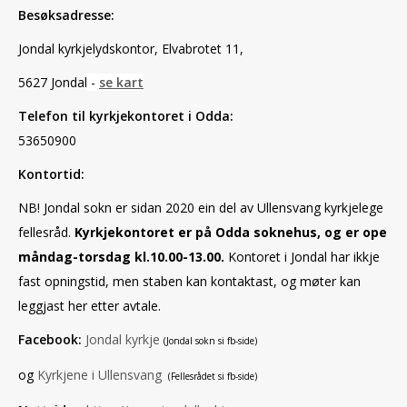
Besøksadresse:
Jondal kyrkjelydskontor,
Elvabrotet 11,
5627 Jondal
-
se kart
Telefon til kyrkjekontoret i Odda:
53650900
Kontortid:
NB! Jondal sokn er sidan 2020 ein del av Ullensvang kyrkjelege
fellesråd.
Kyrkjekontoret er på Odda soknehus, og er ope
måndag-torsdag kl.10.00-13.00.
Kontoret i Jondal har ikkje
fast opningstid, men staben kan kontaktast, og møter kan
leggjast her etter avtale.
Facebook:
Jondal kyrkje
(Jondal sokn si fb-side)
og
Kyrkjene i Ullensvang
(Fellesrådet si fb-side)