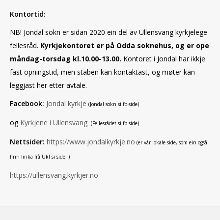
Kontortid:
NB! Jondal sokn er sidan 2020 ein del av Ullensvang kyrkjelege
fellesråd.
Kyrkjekontoret er på Odda soknehus, og er ope
måndag-torsdag kl.10.00-13.00.
Kontoret i Jondal har ikkje
fast opningstid, men staben kan kontaktast, og møter kan
leggjast her etter avtale.
Facebook:
Jondal kyrkje
(Jondal sokn si fb-side)
og
Kyrkjene i Ullensvang
(Fellesrådet si fb-side)
Nettsider:
https://www.jondalkyrkje.no
(er vår lokale side, som ein også
finn linka frå Ukf si side: )
https://ullensvang.kyrkjer.no