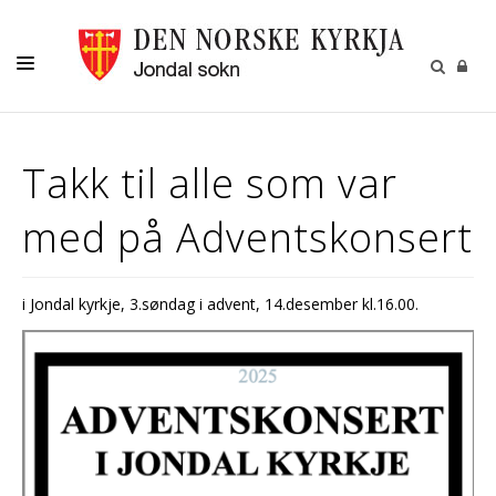
LIVSVEGEN
Takk til alle som var
BORN
med på Adventskonsert
UNGE
KOR OG KYRKJEMUSIKK
i Jondal kyrkje, 3.søndag i advent, 14.desember kl.16.00.
JONDAL SOKN