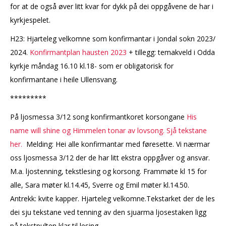
for at de også øver litt kvar for dykk på dei oppgåvene de har i
kyrkjespelet.
H23: Hjarteleg velkomne som konfirmantar i Jondal sokn 2023/
2024.
Konfirmantplan hausten 2023
+ tillegg: temakveld i Odda
kyrkje måndag 16.10 kl.18- som er obligatorisk for
konfirmantane i heile Ullensvang.
*********
På ljosmessa 3/12 song konfirmantkoret korsongane
His
name will shine og Himmelen tonar av lovsong. Sjå tekstane
her.
Melding: Hei alle konfirmantar med føresette. Vi nærmar
oss ljosmessa 3/12 der de har litt ekstra oppgåver og ansvar.
M.a. ljostenning, tekstlesing og korsong. Frammøte kl 15 for
alle, Sara møter kl.14.45, Sverre og Emil møter kl.14.50.
Antrekk: kvite kapper. Hjarteleg velkomne.Tekstarket der de les
dei sju tekstane ved tenning av den sjuarma ljosestaken ligg
på tekstpulten klar til lesing.