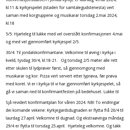
kl.11 & kyrkjespelet (istaden for samtalegudstenesta) vert
saman med korgruppene og musikarar torsdag 2.mai 2024,
kl.18
5/5: Hjarteleg til lukke med vel overstått konfirmasjonen 4.mai
og med vel gjennomført kyrkjespel 2/5.
30/4: Til jondalskonfirmantane. Velkomne til øving i kyrkja i
kveld, tysdag 30/4, kl.18-21. Og torsdag 2/5 møter alle rett
etter skulen til lydprøver først, så gjennomgong med
musikarar og kor. Pizza vert servert etter lyprøva, før prøva
med koret. Vi er i kyrkja til vi har gjennomført kyrkjespelet, så
gå vi saman ned til konfirmantfesten på bedehuset. Lukke til
Sjå revidert konfirmantplan for våren 2024. NB! To endringar
dei komande vekene: Kyrkjegardsdugnaden er flytta frå 20/4 til
laurdag 27.april. Velkomne til dugnad. Og ekstraøvinga måndag
29/4 er flytta til torsdag 25.april. Hjarteleg velkomne. Og takk