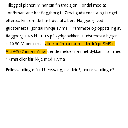
Tillegg til planen: Vi har ein fin tradisjon i Jondal med at
konfirmantane ber flaggborg i 17.mai gudstenesta og i toget
etterpå. Fint om de har høve til å bere Flaggborg ved
gudstenesta i Jondal kyrkje 17.mai. Frammøte og oppstilling av
flaggborg 17/5 kl. 10.15 på kyrkjebakken. Gudstenesta byrjar
kl.10.30. Vi ber om at
alle konfirmantar melder frå pr SMS til
91394982 innan 7.mai
der de melder namnet dykkar + blir med
17.mai eller blir ikkje med 17.mai.
Fellessamlingar for Ullensvang, evt. leir ?, andre samlingar?