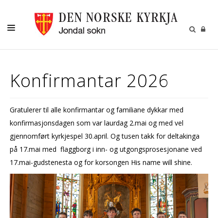
LIVSVEGEN
Konfirmantar 2026
BORN
UNGE
Gratulerer til alle konfirmantar og familiane dykkar med
KOR OG KYRKJEMUSIKK
konfirmasjonsdagen som var laurdag 2.mai og med vel
JONDAL SOKN
gjennomført kyrkjespel 30.april. Og tusen takk for deltakinga
på 17.mai med flaggborg i inn- og utgongsprosesjonane ved
17.mai-gudstenesta og for korsongen His name will shine.