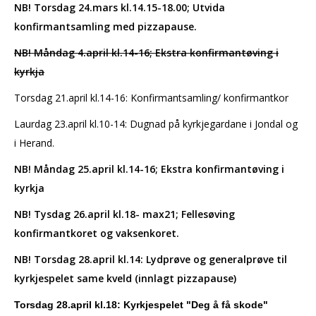
NB! Torsdag 24.mars kl.14.15-18.00; Utvida
konfirmantsamling med pizzapause.
NB! Måndag 4.april kl.14-16; Ekstra konfirmantøving i
kyrkja
Torsdag 21.april kl.14-16: Konfirmantsamling/ konfirmantkor
Laurdag 23.april kl.10-14: Dugnad på kyrkjegardane i Jondal og
i Herand.
NB! Måndag 25.april kl.14-16; Ekstra konfirmantøving i
kyrkja
NB! Tysdag 26.april kl.18- max21; Fellesøving
konfirmantkoret og vaksenkoret.
NB! Torsdag 28.april kl.14: Lydprøve og generalprøve til
kyrkjespelet same kveld (innlagt pizzapause)
Torsdag 28.april kl.18: Kyrkjespelet "Deg å få skode"