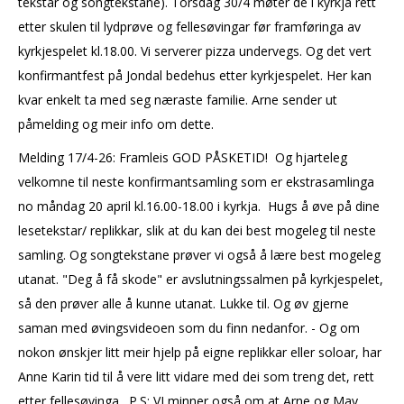
tekstar og songtekstane). Torsdag 30/4 møter de i kyrkja rett
etter skulen til lydprøve og fellesøvingar før framføringa av
kyrkjespelet kl.18.00. Vi serverer pizza undervegs. Og det vert
konfirmantfest på Jondal bedehus etter kyrkjespelet. Her kan
kvar enkelt ta med seg næraste familie. Arne sender ut
påmelding og meir info om dette.
Melding 17/4-26: Framleis GOD PÅSKETID! Og hjarteleg
velkomne til neste konfirmantsamling som er ekstrasamlinga
no måndag 20 april kl.16.00-18.00 i kyrkja. Hugs å øve på dine
lesetekstar/ replikkar, slik at du kan dei best mogeleg til neste
samling. Og songtekstane prøver vi også å lære best mogeleg
utanat. "Deg å få skode" er avslutningssalmen på kyrkjespelet,
så den prøver alle å kunne utanat. Lukke til. Og øv gjerne
saman med øvingsvideoen som du finn nedanfor. - Og om
nokon ønskjer litt meir hjelp på eigne replikkar eller soloar, har
Anne Karin tid til å vere litt vidare med dei som treng det, rett
etter fellesøvinga. P.S: VI minner også om at Arne og May