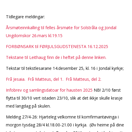
TIdlegare meldingar:
Årsmøteinnkalling til felles årsmøte for Solstråla og Jondal
Ungdomskor 26.mars kl.19.15
FORBØNSARK til FØRJULSGUDSTENESTA 16.12.2025
Tekstane til Leithaug finn de i heftet på denne linken.
Tekstar til tekstlesarane 14.desember 25, kl. 16 i Jondal kyrkje;
Frå Jesaia.
Frå Matteus, del 1.
Frå Matteus, del 2.
Infobrev og samlingsdatoar for hausten 2025
NB! 2/10 først
flytta til 30/10 vert istaden 23/10, slik at det ikkje skulle krasje
med langdag på skulen.
Melding 27/4-26: Hjarteleg velkomne til komfirmantøvinga i
morgon tysdag 28/4 kl.18.00-21.00 i kyrkja. (Øv heime på dine