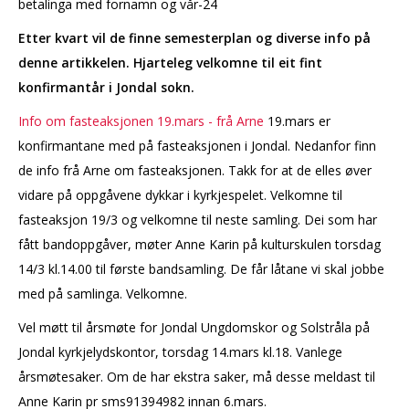
betalinga med fornamn og vår-24
Etter kvart vil de finne semesterplan og diverse info på
denne artikkelen. Hjarteleg velkomne til eit fint
konfirmantår i Jondal sokn.
Info om fasteaksjonen 19.mars - frå Arne
19.mars er
konfirmantane med på fasteaksjonen i Jondal. Nedanfor finn
de info frå Arne om fasteaksjonen. Takk for at de elles øver
vidare på oppgåvene dykkar i kyrkjespelet. Velkomne til
fasteaksjon 19/3 og velkomne til neste samling. Dei som har
fått bandoppgåver, møter Anne Karin på kulturskulen torsdag
14/3 kl.14.00 til første bandsamling. De får låtane vi skal jobbe
med på samlinga. Velkomne.
Vel møtt til årsmøte for Jondal Ungdomskor og Solstråla på
Jondal kyrkjelydskontor, torsdag 14.mars kl.18. Vanlege
årsmøtesaker. Om de har ekstra saker, må desse meldast til
Anne Karin pr sms91394982 innan 6.mars.