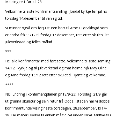
Melding rett før jul-23:
Velkomne til siste konfirmantsamling i Jondal kyrkje før jul no
torsdag 14.desember til vanleg tid.
Vi minner også om førjulsturen bort til Arne i Tørvikbygd som
er endra frå 11/12 til fredag 15.desember, rett etter skulen, litt
juleverkstad og felles måltid.
***
Hei alle konfirmantar med føresette. Velkomne til siste samling
14/12 i kyrkja og til juleverkstad og mat heime hjå May Oline
og Arne fredag 15/12 rett etter skuletid. Hjarteleg velkomne.
****
NB! Endring i konfirmantplanen pr.18/9-23: Torsdag 21/9 går
ut grunna skuletur og sein retur frå Odda. Istaden har vi dobbel
konfirmantundervising neste torsdagen, 28.september, kl.14-
18. De møter i kyrkja til enkelt måltid og undervising. Midtvegs i