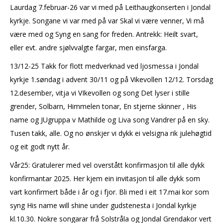
Laurdag 7.februar-26 var vi med på Leithaugkonserten i Jondal
kyrkje. Songane vi var med på var Skal vi være venner, Vi må
være med og Syng en sang for freden. Antrekk: Heilt svart,
eller evt. andre sjølvvalgte fargar, men einsfarga.
13/12-25 Takk for flott medverknad ved ljosmessa i Jondal
kyrkje 1.søndag i advent 30/11 og på Vikevollen 12/12. Torsdag
12.desember, vitja vi VIkevollen og song Det lyser i stille
grender, Solbarn, Himmelen tonar, En stjerne skinner , His
name og JUgruppa v Mathilde og Liva song Vandrer på en sky.
Tusen takk, alle. Og no ønskjer vi dykk ei velsigna rik julehøgtid
og eit godt nytt år.
Vår25: Gratulerer med vel overstått konfirmasjon til alle dykk
konfirmantar 2025. Her kjem ein invitasjon til alle dykk som
vart konfirmert både i år og i fjor. Bli med i eit 17.mai kor som
syng His name will shine under gudstenesta i Jondal kyrkje
kl.10.30. Nokre songarar frå Solstråla og Jondal Grendakor vert