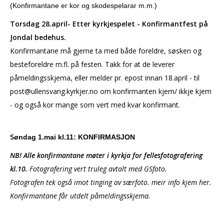
(Konfirmantane er kor og skodespelarar m.m.)
Torsdag 28.april- Etter kyrkjespelet - Konfirmantfest på
Jondal bedehus.
Konfirmantane må gjerne ta med både foreldre, søsken og
besteforeldre m.fl. på festen. Takk for at de leverer
påmeldingsskjema, eller melder pr. epost innan 18.april - til
post@ullensvang.kyrkjer.no om konfirmanten kjem/ ikkje kjem
- og også kor mange som vert med kvar konfirmant.
S
øndag 1.mai kl.11: KONFIRMASJON
NB! Alle konfirmantane møter i kyrkja for fellesfotografering
kl.10.
Fotografering vert truleg avtalt med GSfoto.
Fotografen tek også imot tinging av særfoto. meir info kjem her.
Konfirmantane får utdelt påmeldingsskjema.