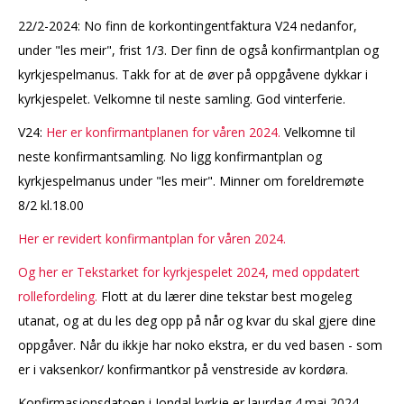
22/2-2024: No finn de korkontingentfaktura V24 nedanfor,
under "les meir", frist 1/3. Der finn de også konfirmantplan og
kyrkjespelmanus. Takk for at de øver på oppgåvene dykkar i
kyrkjespelet. Velkomne til neste samling. God vinterferie.
V24:
Her er konfirmantplanen for våren 2024.
Velkomne til
neste konfirmantsamling. No ligg konfirmantplan og
kyrkjespelmanus under "les meir". Minner om foreldremøte
8/2 kl.18.00
Her er revidert konfirmantplan for våren 2024.
Og her er Tekstarket for kyrkjespelet 2024, med oppdatert
rollefordeling.
Flott at du lærer dine tekstar best mogeleg
utanat, og at du les deg opp på når og kvar du skal gjere dine
oppgåver. Når du ikkje har noko ekstra, er du ved basen - som
er i vaksenkor/ konfirmantkor på venstreside av kordøra.
Konfirmasjonsdatoen i Jondal kyrkje er laurdag 4.mai 2024,