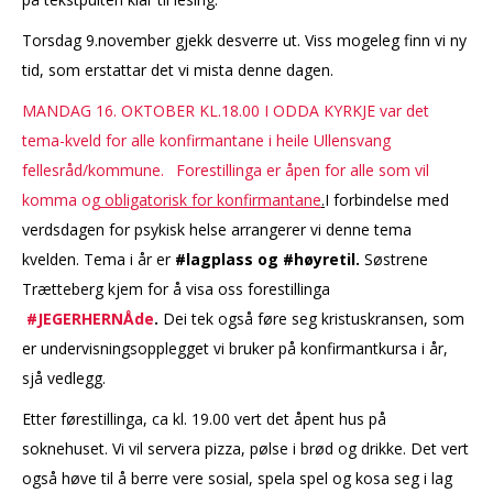
Torsdag 9.november gjekk desverre ut. Viss mogeleg finn vi ny
tid, som erstattar det vi mista denne dagen.
MANDAG 16. OKTOBER KL.18.00 I ODDA KYRKJE var det
tema-kveld for alle konfirmantane i heile Ullensvang
fellesråd/kommune. Forestillinga er åpen for alle som vil
komma og
obligatorisk for konfirmantane
.
I forbindelse med
verdsdagen for psykisk helse arrangerer vi denne tema
kvelden. Tema i år er
#lagplass og #høyretil.
Søstrene
Trætteberg kjem for å visa oss forestillinga
#JEGERHERNÅde
.
Dei tek også føre seg kristuskransen, som
er undervisningsopplegget vi bruker på konfirmantkursa i år,
sjå vedlegg.
Etter førestillinga, ca kl. 19.00 vert det åpent hus på
soknehuset. Vi vil servera pizza, pølse i brød og drikke. Det vert
også høve til å berre vere sosial, spela spel og kosa seg i lag