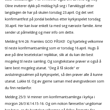
Oline inviterer dykk på middag hjå seg i Tørvikbygd etter
langdagen de har på skulen torsdag 23.april. Og det vert
konfirmantfest på Jondal bedehus etter kyrkjespelet torsdag
30.april. Her kan kvar enkelt ta med seg næraste familie. Arne
sender ut påmelding og meir info om dette.
Melding 9/4-26: Framleis GOD PÅSKE! Og hjarteleg velkomne
til neste konfirmantsamling som er torsdag 16.april. Hugs å
øve på dine lesetekstar/ replikkar, slik at du kan dei best
mogeleg til neste samling. Og songtekstane prøver vi også å
lære best mogeleg utanat. "Deg å få skode" er
avslutningssalmen på kyrkjespelet, så den prøver alle å kunne
utanat. Lukke til. Og øv gjerne saman med øvingsvideoen som
du finn nedanfor.
Melding 25/3: Vi minner om konfirmantsamlinga i kyrkja i
morgon 26/3 kl.14.15-16. Og om nokon føresette/ ungdomar