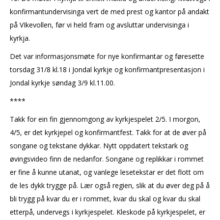
konfirmantundervisinga vert de med prest og kantor på andakt
på VIkevollen, før vi held fram og avsluttar undervisinga i
kyrkja.
Det var informasjonsmøte for nye konfirmantar og føresette
torsdag 31/8 kl.18 i Jondal kyrkje og konfirmantpresentasjon i
Jondal kyrkje søndag 3/9 kl.11.00.
****
Takk for ein fin gjennomgong av kyrkjespelet 2/5. I morgon,
4/5, er det kyrkjepel og konfirmantfest. Takk for at de øver på
songane og tekstane dykkar. Nytt oppdatert tekstark og
øvingsvideo finn de nedanfor. Songane og replikkar i rommet
er fine å kunne utanat, og vanlege lesetekstar er det flott om
de les dykk trygge på. Lær også regien, slik at du øver deg på å
bli trygg på kvar du er i rommet, kvar du skal og kvar du skal
etterpå, undervegs i kyrkjespelet. Kleskode på kyrkjespelet, er