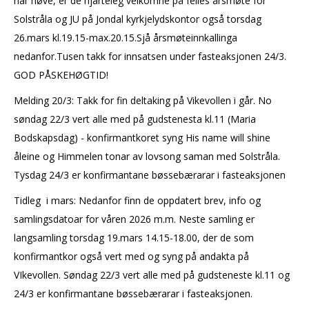
har høve, er de hjarteleg velkomne på felles årsmøte for
Solstråla og JU på Jondal kyrkjelydskontor også torsdag
26.mars kl.19.15-max.20.15.Sjå årsmøteinnkallinga
nedanfor.Tusen takk for innsatsen under fasteaksjonen 24/3.
GOD PÅSKEHØGTID!
Melding 20/3: Takk for fin deltaking på Vikevollen i går. No
søndag 22/3 vert alle med på gudstenesta kl.11 (Maria
Bodskapsdag) - konfirmantkoret syng His name will shine
åleine og Himmelen tonar av lovsong saman med Solstråla.
Tysdag 24/3 er konfirmantane bøssebærarar i fasteaksjonen
Tidleg i mars: Nedanfor finn de oppdatert brev, info og
samlingsdatoar for våren 2026 m.m. Neste samling er
langsamling torsdag 19.mars 14.15-18.00, der de som
konfirmantkor også vert med og syng på andakta på
VIkevollen. Søndag 22/3 vert alle med på gudsteneste kl.11 og
24/3 er konfirmantane bøssebærarar i fasteaksjonen.