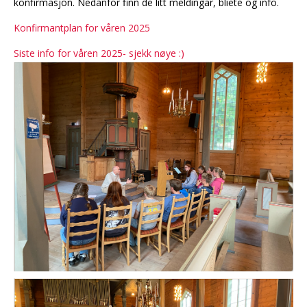
konfirmasjon. Nedanfor finn de litt meldingar, bliete og info.
Konfirmantplan for våren 2025
Siste info for våren 2025- sjekk nøye :)