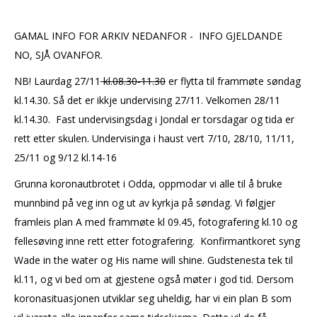
GAMAL INFO FOR ARKIV NEDANFOR - INFO GJELDANDE
NO, SJÅ OVANFOR.
NB! Laurdag 27/11
kl.08.30-11.30
er flytta til frammøte søndag
kl.14.30. Så det er ikkje undervising 27/11. Velkomen 28/11
kl.14.30. Fast undervisingsdag i Jondal er torsdagar og tida er
rett etter skulen. Undervisinga i haust vert 7/10, 28/10, 11/11,
25/11 og 9/12 kl.14-16
Grunna koronautbrotet i Odda, oppmodar vi alle til å bruke
munnbind på veg inn og ut av kyrkja på søndag. Vi følgjer
framleis plan A med frammøte kl 09.45, fotografering kl.10 og
fellesøving inne rett etter fotografering. Konfirmantkoret syng
Wade in the water og His name will shine. Gudstenesta tek til
kl.11, og vi bed om at gjestene også møter i god tid. Dersom
koronasituasjonen utviklar seg uheldig, har vi ein plan B som