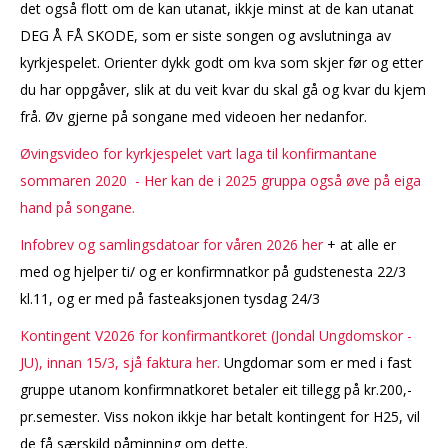
det også flott om de kan utanat, ikkje minst at de kan utanat
DEG Å FÅ SKODE, som er siste songen og avslutninga av
kyrkjespelet. Orienter dykk godt om kva som skjer før og etter
du har oppgåver, slik at du veit kvar du skal gå og kvar du kjem
frå. Øv gjerne på songane med videoen her nedanfor.
Øvingsvideo for kyrkjespelet vart laga til konfirmantane
sommaren 2020 - Her kan de i 2025 gruppa også øve på eiga
hand på songane.
Infobrev og samlingsdatoar for våren 2026 her
+ at alle er
med og hjelper ti/ og er konfirmnatkor på gudstenesta 22/3
kl.11, og er med på fasteaksjonen tysdag 24/3
Kontingent V2026 for konfirmantkoret (Jondal Ungdomskor -
JU), innan 15/3, sjå faktura her.
Ungdomar som er med i fast
gruppe utanom konfirmnatkoret betaler eit tillegg på kr.200,-
pr.semester. Viss nokon ikkje har betalt kontingent for H25, vil
de få særskild påminning om dette.